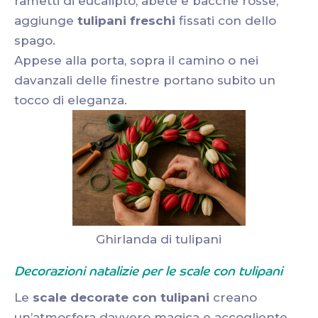
rametti di eucalipto, abete e bacche rosse,
aggiunge
tulipani freschi
fissati con dello
spago.
Appese alla porta, sopra il camino o nei
davanzali delle finestre portano subito un
tocco di eleganza.
Ghirlanda di tulipani
Decorazioni natalizie per le scale con tulipani
Le
scale decorate con tulipani
creano
un’atmosfera davvero magica e accogliente