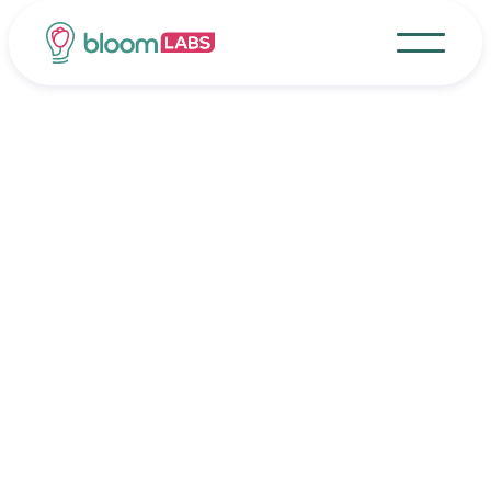
27/11/2025
Industria
Le 5 regole del fiorista
Le 5 regole del fiorista perfetto sono
racchiuse all'interno del nostro
approfondimento, una vera e propria bussola
per portare il proprio punto vendita al
successo!