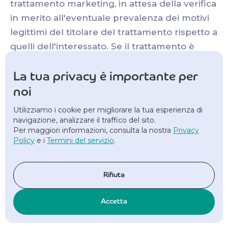
trattamento marketing, in attesa della verifica
in merito all'eventuale prevalenza dei motivi
legittimi del titolare del trattamento rispetto a
quelli dell'interessato. Se il trattamento è
limitato tali dati personali sono trattati, salvo
che per la conservazione, soltanto con il
La tua privacy è importante per
consenso dell'interessato o per
noi
l'accertamento, l'esercizio o la difesa di un
Utilizziamo i cookie per migliorare la tua esperienza di
diritto in sede giudiziaria oppure per tutelare i
navigazione, analizzare il traffico del sito.
Per maggiori informazioni, consulta la nostra
Privacy
diritti di un'altra persona fisica o giuridica o
Policy
e i
Termini del servizio
.
per motivi di interesse pubblico rilevante
L'interessato che ha ottenuto la limitazione
del trattamento è informato dal titolare del
Rifiuta
trattamento prima che detta limitazione sia
revocata. ll titolare del trattamento comunica
Accetta
a ciascuno dei destinatari cui sono stati