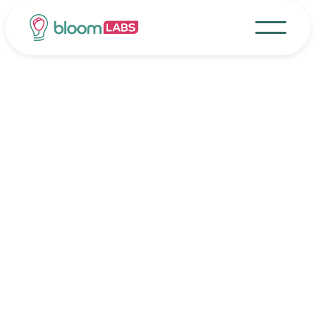
20/5/2025
Bloom LABS
Bloom LABS tra le finaliste del premio
Startup Sarda dell’Anno
Bloom LABS è stata selezionata tra le finaliste
del premio “Startup Sarda dell’Anno”, che sarà
assegnato durante SIOS25 Sardinia a Cagliari.